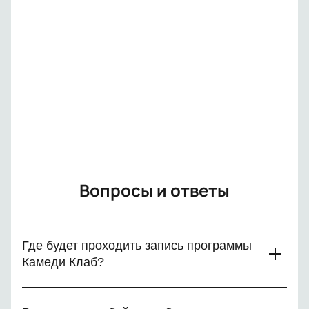
на схеме зала и внесите оплату. Покупка билетов у
нас гарантирует их подлинность и возможность
возврата.
Вопросы и ответы
Где будет проходить запись программы
Камеди Клаб?
Запись программы Камеди Клаб состоится в Москве, на