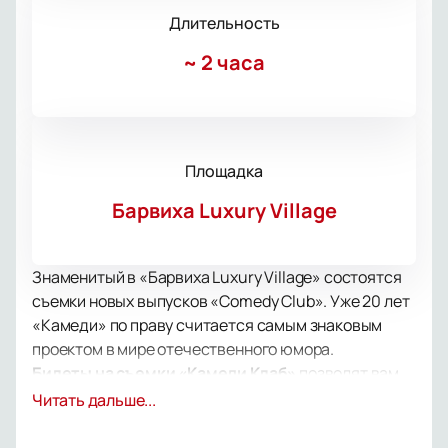
Длительность
~
2 часа
Площадка
Барвиха Luxury Village
Знаменитый в «Барвиха Luxury Village» состоятся
съемки новых выпусков «Comedy Club». Уже 20 лет
«Камеди» по праву считается самым знаковым
проектом в мире отечественного юмора.
Билеты на съемки «Камеди Клаб»
позволят вам
заглянуть за кулисы шоу, первыми увидеть и
Читать дальше...
услышать свежие шутки, которые позже посмотрят
миллионы телезрителей, а также то, что не войдет в