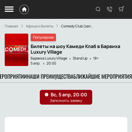
Главная
Афиша и Билеты
Comedy Club (зап...
Популярное
Билеты на шоу Камеди Клаб в Барвиха
Luxury Village
Барвиха Luxury Village
Stand Up
18+
5 апр.
20:00
МЕРОПРИЯТИИ
НАШИ ПРЕИМУЩЕСТВА
БЛИЖАЙШИЕ МЕРОПРИЯТИЯ