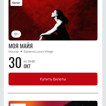
Балет
12+
МОЯ МАЙЯ
Москва
Барвиха Luxury Village
30
пт, 19:00
ОКТ
Купить билеты