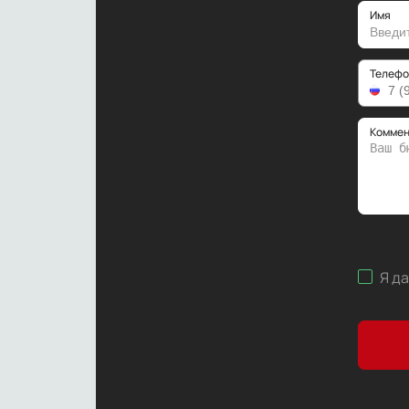
Имя
Телефо
Коммен
Я д