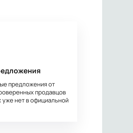
аказчика миллиардера, пожелавшего
 как там все выглядит по ту
 атрибуты отличного кино! Начало
 занять лучшие места!
редложения
ые предложения от
проверенных продавцов
х уже нет в официальной