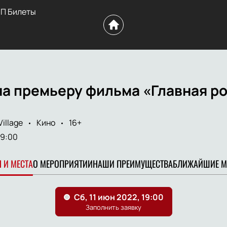
П Билеты
а премьеру фильма «Главная ро
illage
Кино
16+
19:00
 И МЕСТА
О МЕРОПРИЯТИИ
НАШИ ПРЕИМУЩЕСТВА
БЛИЖАЙШИЕ М