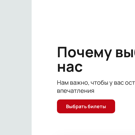
Трагикомедия рассказывает о том,
увековечить свое имя в самом ше
Как снять шедевр, даже если его б
сторону экрана? Блистательное т
Тонкий ироничный юмор, превосход
показа в 19 часов, не опаздывайте!
Почему в
Официальные билеты на премьеру в 
нас
Нам важно, чтобы у вас ос
впечатления
Выбрать билеты