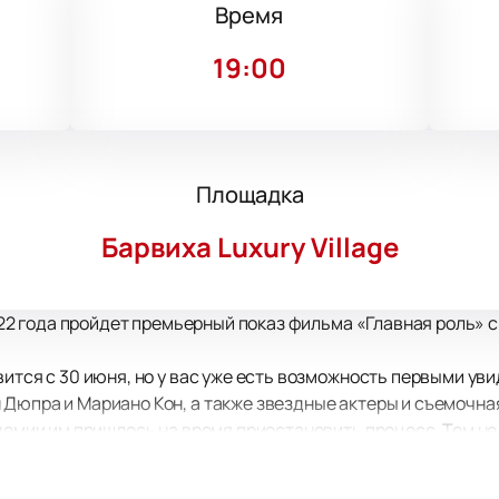
Время
19:00
Площадка
Барвиха Luxury Village
 2022 года пройдет премьерный показ фильма «Главная роль»
вится с 30 июня, но у вас уже есть возможность первыми ув
Дюпра и Мариано Кон, а также звездные актеры и съемочная
ндемии им пришлось на время приостановить процесс. Тем н
ринял участие в конкурсном показе на 78-м Венецианском к
дит под названием «Главная роль» (в оригинале она назыв