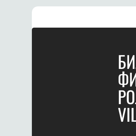
БИ
ФИ
РО
VI