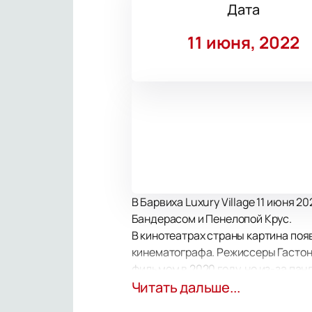
Дата
11 июня, 2022
В Барвиха Luxury Village 11 июня
Бандерасом и Пенелопой Крус.
В кинотеатрах страны картина поя
кинематографа. Режиссеры Гастон 
фильмом в 2020 году, но из-за па
успешно завершилась, и он даже п
Читать дальше...
В российский прокат картина выхо