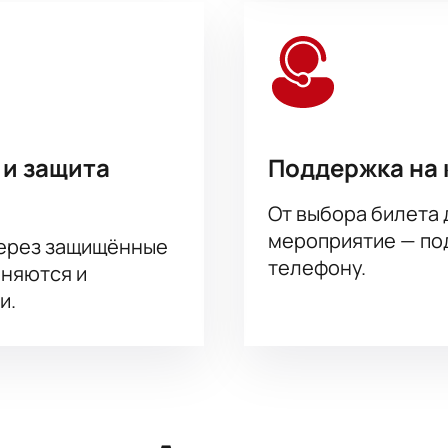
 и защита
Поддержка на 
От выбора билета 
мероприятие — под
через защищённые
телефону.
аняются и
и.