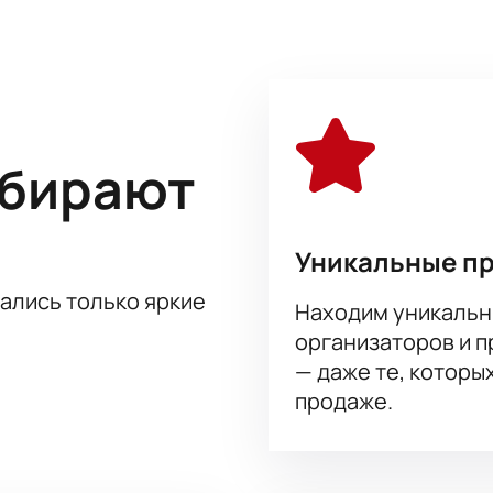
 как не просто звезда киноиндустрии воплотить задумку з
девральном кинофильме.
юджет не ограничен, что такое «идеальный фильм» и вообще,
рио Крус-Бандерас-Мартинес расскажут вам об этом!
ная актерская игра, нетривиальный сюжет – здесь есть все
ыбирают
Барвиха Luxury Village вы найдете у нас на сайте. Спешите
Уникальные п
тались только яркие
Находим уникальн
организаторов и 
— даже те, которы
продаже.