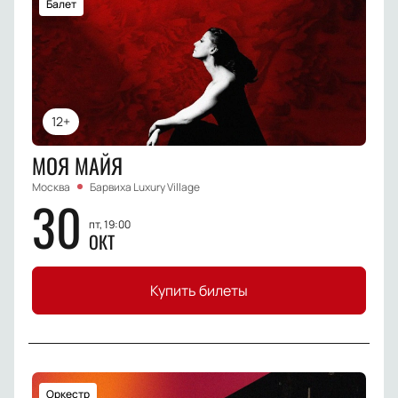
Балет
12+
МОЯ МАЙЯ
Москва
Барвиха Luxury Village
30
пт, 19:00
ОКТ
Купить билеты
Оркестр