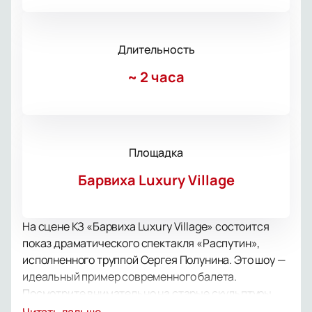
Длительность
~
2 часа
Площадка
Барвиха Luxury Village
На сцене КЗ «Барвиха Luxury Village» состоится
показ драматического спектакля «Распутин»,
исполненного труппой Сергея Полунина. Это шоу —
идеальный пример современного балета.
Посмотрите внимательно на старые скульптуры,
картины и фотоснимки. Какие секреты они хранят?