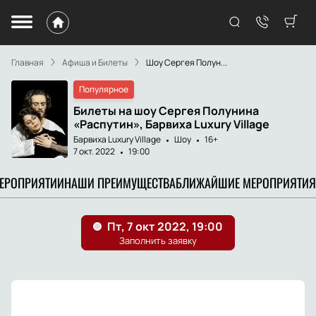
Главная
Афиша и Билеты
Шоу Сергея Полун...
Популярное
Билеты на шоу Сергея Полунина
«Распутин», Барвиха Luxury Village
Барвиха Luxury Village
Шоу
16+
7 окт. 2022
19:00
МЕРОПРИЯТИИ
НАШИ ПРЕИМУЩЕСТВА
БЛИЖАЙШИЕ МЕРОПРИЯТИЯ