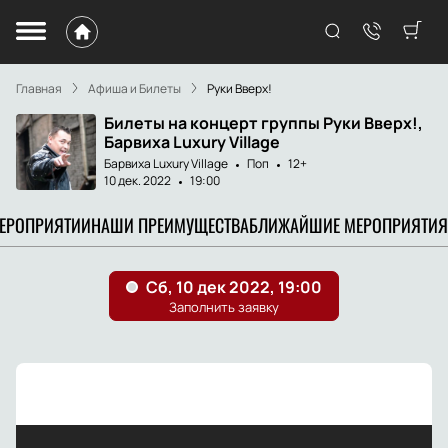
Главная
Афиша и Билеты
Руки Вверх!
Билеты на концерт группы Руки Вверх!,
Барвиха Luxury Village
Барвиха Luxury Village
Поп
12+
10 дек. 2022
19:00
МЕРОПРИЯТИИ
НАШИ ПРЕИМУЩЕСТВА
БЛИЖАЙШИЕ МЕРОПРИЯТИЯ