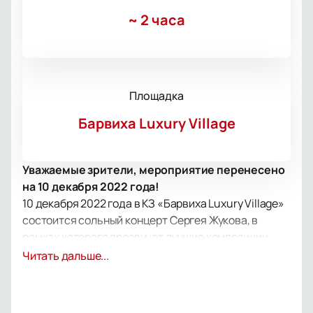
~
2 часа
Площадка
Барвиха Luxury Village
Уважаемые зрители, мероприятие перенесено
на 10 декабря 2022 года!
10 декабря 2022 года в КЗ «Барвиха Luxury Village»
состоится сольный концерт Сергея Жукова, в
рамках которого прозвучат лучшие композиции
любимой многими группы «Руки Вверх». В этот
Читать дальше...
вечер вы обязательно споете вместе с Сергеем
«Крошка моя», «Студент», «Чужие губы», «Ай яй
яй», «18 мне уже» и другие хиты! Помните слова?