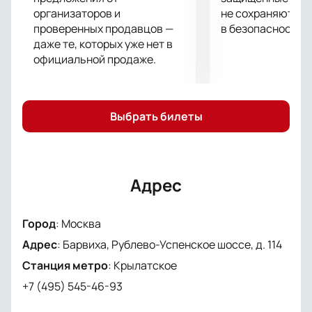
пока его не занял кто-то другой. Возврат и обмен
организаторов и
не сохраняются 
проверенных продавцов —
в безопасности.
гарантированы!
даже те, которых уже нет в
официальной продаже.
Выбрать билеты
Адрес
Город
:
Москва
Адрес
:
Барвиха, Рублево-Успенское шоссе, д. 114
Станция метро
:
Крылатское
+7 (495) 545-46-93