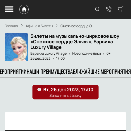
Главная
Афиша и Билеты
Снежное сердце Э...
Билеты на музыкально-цирковое шоу
«Снежное сердце Эльзы», Барвиха
Luxury Village
Барвиха Luxury Village
Новогодние ёлки
0+
26 дек. 2023
17:00
МЕРОПРИЯТИИ
НАШИ ПРЕИМУЩЕСТВА
БЛИЖАЙШИЕ МЕРОПРИЯТИЯ