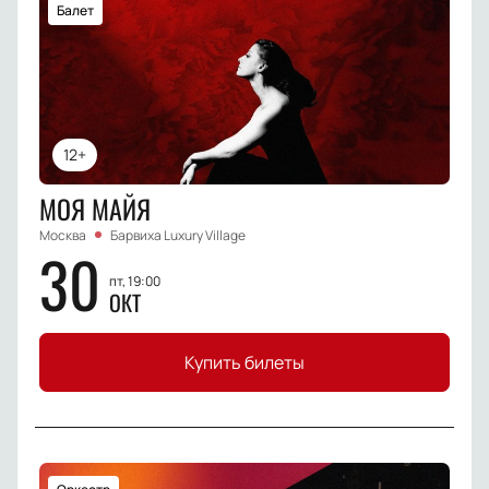
Балет
12+
МОЯ МАЙЯ
Москва
Барвиха Luxury Village
30
пт, 19:00
ОКТ
Купить билеты