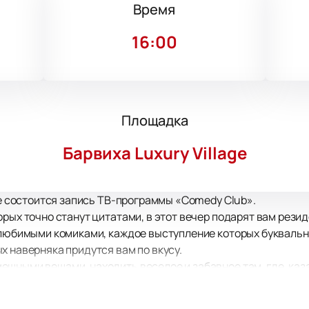
Время
16:00
Площадка
Барвиха Luxury Village
age состоится запись ТВ-программы «Comedy Club».
орых точно станут цитатами, в этот вечер подарят вам рези
 любимыми комиками, каждое выступление которых буквально
х наверняка придутся вам по вкусу.
шными вещами, находить веселое и забавное там, где, казал
го шоу. Этим умением вы буквально проникнитесь вместе с
и вы сможете блеснуть в хорошей компании!