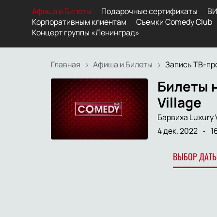
Афиша и Билеты
Подарочные сертификаты
ВИ
Корпоративным клиентам
Съемки Comedy Club
Концерт группы «Ленинград»
Главная
Афиша и Билеты
Запись ТВ-про
Билеты н
Village
Барвиха Luxury V
4 дек. 2022
1
ВЫБОР ДАТЫ