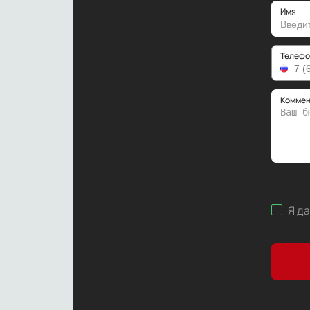
Имя
Телефо
Коммен
Я д