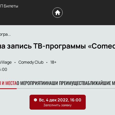
П Билеты
гра...
а запись ТВ-программы «Comedy
illage
Comedy Club
18+
6:00
 И МЕСТА
О МЕРОПРИЯТИИ
НАШИ ПРЕИМУЩЕСТВА
БЛИЖАЙШИЕ М