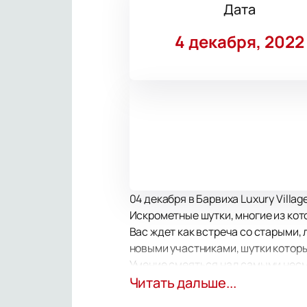
Дата
4 декабря, 2022
04 декабря в Барвиха Luxury Vill
Искрометные шутки, многие из кот
Вас ждет как встреча со старыми,
новыми участниками, шутки которы
Умение смеяться над самыми несме
особенностей этого юмористическо
Читать дальше...
порцию веселых историй, которым