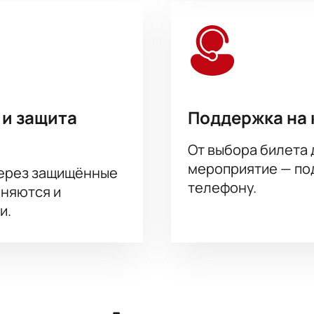
 и защита
Поддержка на 
От выбора билета 
мероприятие — под
через защищённые
телефону.
аняются и
и.