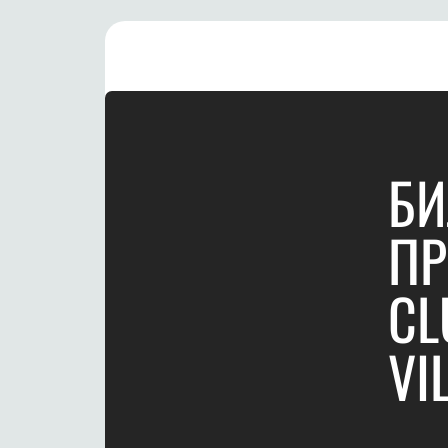
БИ
ПР
CL
VI