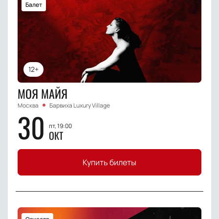
Балет
12+
МОЯ МАЙЯ
Москва
Барвиха Luxury Village
30
пт, 19:00
ОКТ
Купить билеты