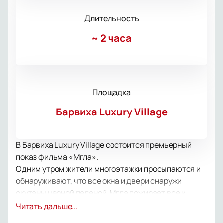
Длительность
~
2 часа
Площадка
Барвиха Luxury Village
В Барвиха Luxury Village состоится премьерный
показ фильма «Мгла».
Одним утром жители многоэтажки просыпаются и
обнаруживают, что все окна и двери снаружи
окутаны черной пеленой. Мгла пожирает все и
каждого, кто пытается пройти сквозь нее.
Читать дальше...
Разбившись на группы, они пытаются выжить.