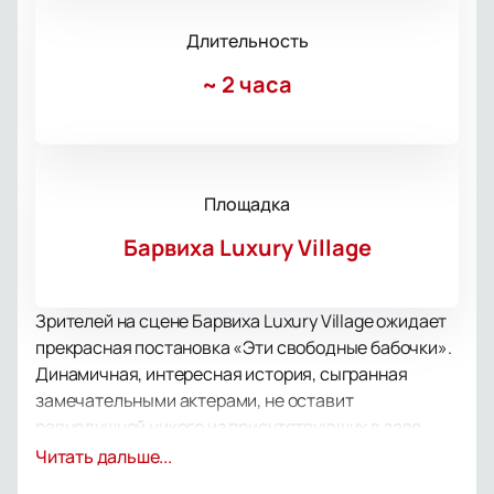
Длительность
~
2 часа
Площадка
Барвиха Luxury Village
Зрителей на сцене Барвиха Luxury Village ожидает
прекрасная постановка «Эти свободные бабочки».
Динамичная, интересная история, сыгранная
замечательными актерами, не оставит
равнодушной никого из присутствующих в зале.
Труд режиссера, актёрской труппы, костюмеров,
Читать дальше...
работников сцены, гримеров, осветителей