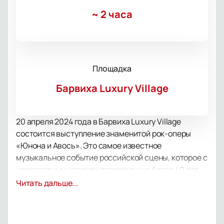
~
2 часа
Площадка
Барвиха Luxury Village
20 апреля 2024 года в Барвиха Luxury Village
состоится выступление знаменитой рок-оперы
«Юнона и Авось». Это самое известное
музыкальное событие российской сцены, которое с
невероятным успехом проходит уже более 40 лет.
Авторами этого произведения являются ангелы
Читать дальше...
музыки – композитор Алексей Рыбников и поэт
Андрей Вознесенский. Режиссура и постановка
рок-оперы «Юнона и Авось» в авторской версии