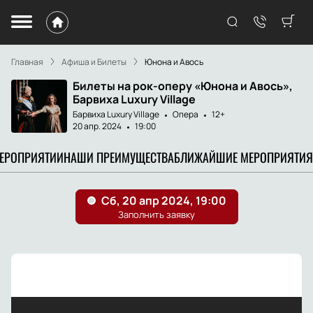
Главная
Афиша и Билеты
Юнона и Авось
Билеты на рок-оперу «Юнона и Авось»,
Барвиха Luxury Village
Барвиха Luxury Village
Опера
12+
20 апр. 2024
19:00
МЕРОПРИЯТИИ
НАШИ ПРЕИМУЩЕСТВА
БЛИЖАЙШИЕ МЕРОПРИЯТИЯ