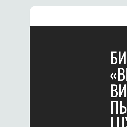
БИ
«В
ВИ
ПЬ
LU