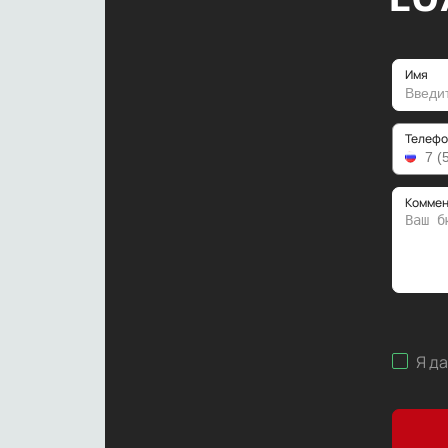
Имя
Телефо
Коммен
Я д