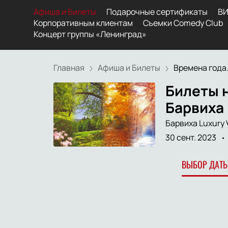
Афиша и Билеты
Подарочные сертификаты
ВИ
Корпоративным клиентам
Съемки Comedy Club
Концерт группы «Ленинград»
Главная
Афиша и Билеты
Времена года. 
Билеты н
Барвиха 
Барвиха Luxury V
30 сент. 2023
ВЫБОР ДАТЫ