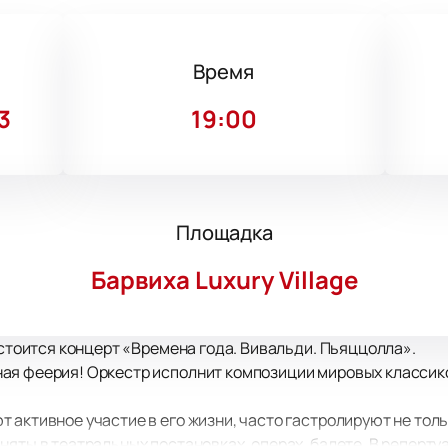
Время
3
19:00
Площадка
Барвиха Luxury Village
остоится концерт «Времена года. Вивальди. Пьяццолла».
ая феерия! Оркестр исполнит композиции мировых классико
активное участие в его жизни, часто гастролируют не тольк
няты в театральных постановках, операх, балете. В реперту