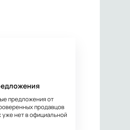
в, ставшие мировыми хитами.
еатом многочисленных премий, а
редложения
ые предложения от
проверенных продавцов
х уже нет в официальной