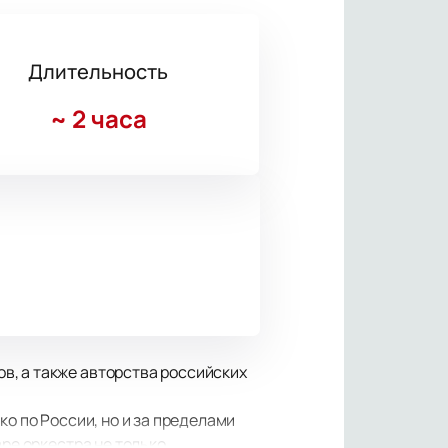
Длительность
~
2 часа
в, а также авторства российских
о по России, но и за пределами
аре оркестра не только