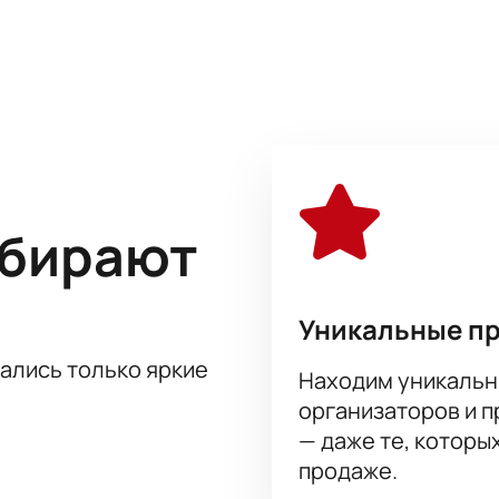
ные композиции, а также мелодии из известных кинофильмо
в музыкальных фестивалях разных уровней и является лаур
рмонии.
ыбирают
Уникальные п
тались только яркие
Находим уникальн
организаторов и 
— даже те, которы
продаже.