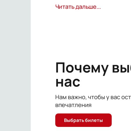
классическая музыка, но и эстрад
Читать дальше...
Оркестр часто принимает участие 
также участвует в концертах фила
Почему в
нас
Нам важно, чтобы у вас ос
впечатления
Выбрать билеты