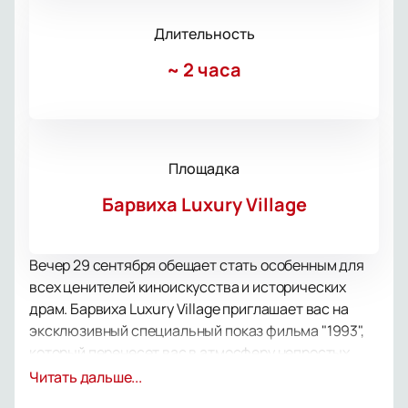
Длительность
~
2 часа
Площадка
Барвиха Luxury Village
Вечер 29 сентября обещает стать особенным для
всех ценителей киноискусства и исторических
драм. Барвиха Luxury Village приглашает вас на
эксклюзивный специальный показ фильма "1993",
который перенесет вас в атмосферу непростых
дней этого года, когда Россия переживала великие
Читать дальше...
надежды и потрясения.