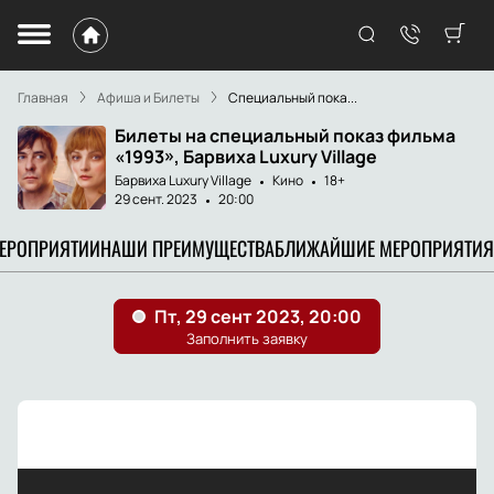
Главная
Афиша и Билеты
Специальный пока...
Билеты на специальный показ фильма
«1993», Барвиха Luxury Village
Барвиха Luxury Village
Кино
18+
29 сент. 2023
20:00
МЕРОПРИЯТИИ
НАШИ ПРЕИМУЩЕСТВА
БЛИЖАЙШИЕ МЕРОПРИЯТИЯ