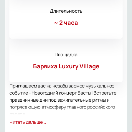
Длительность
~
2 часа
Площадка
Барвиха Luxury Village
Приглашаем вас на незабываемое музыкальное
событие - Новогодний концерт Басты! Встретьте
праздничные дни под зажигательные ритмы и
потрясающую атмосферу главного российского
рэпера.
23 декабря на сцене концертного зала "Барвиха
Читать дальше...
Luxury Village" Василий Вакуленко, известный как