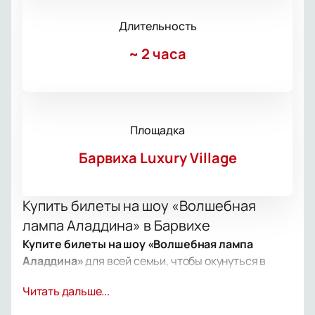
Длительность
~
2 часа
Площадка
Барвиха Luxury Village
Купить билеты на шоу «Волшебная
лампа Аладдина» в Барвихе
Купите билеты на шоу «Волшебная лампа
Аладдина»
для всей семьи, чтобы окунуться в
атмосферу восточных историй. Это цирковое шоу,
Читать дальше...
где зритель увидит артистов, акробатов,
гимнастов и дрессированных животных.