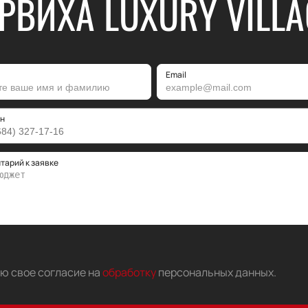
РВИХА LUXURY VILLA
Email
н
тарий к заявке
аю свое согласие на
обработку
персональных данных
.