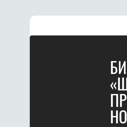
БИ
«Щ
П
НО