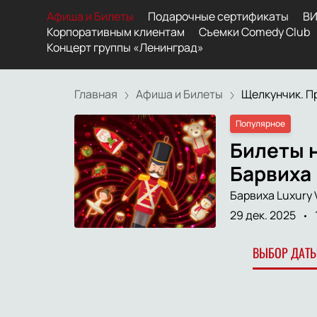
Афиша и Билеты
Подарочные сертификаты
ВИ
Корпоративным клиентам
Съемки Comedy Club
Концерт группы «Ленинград»
Главная
Афиша и Билеты
Щелкунчик. Пр
Популярное
Билеты 
Барвиха 
Барвиха Luxury V
29 дек. 2025
ВЫБОР ДАТЫ