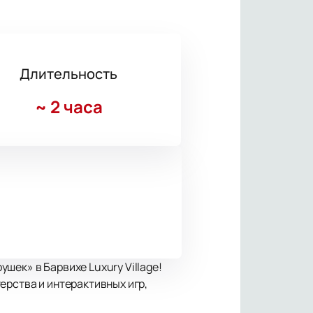
Длительность
~
2 часа
шек» в Барвихе Luxury Village!
ерства и интерактивных игр,