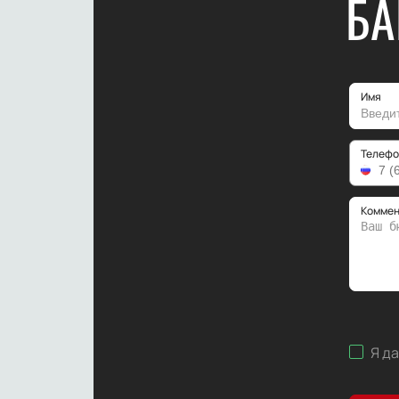
БА
Имя
Телефо
Коммен
Я д