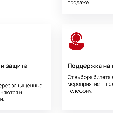
продаже.
 и защита
Поддержка на 
От выбора билета 
мероприятие — под
через защищённые
телефону.
аняются и
и.