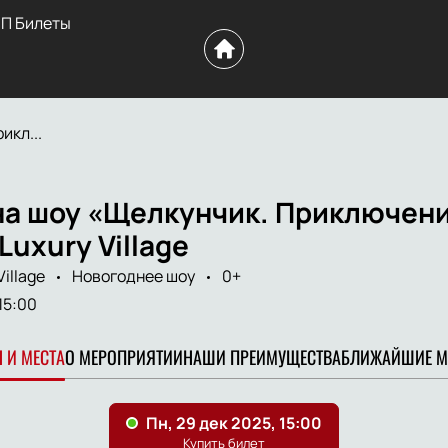
П Билеты
икл...
на шоу «Щелкунчик. Приключени
Luxury Village
illage
Новогоднее шоу
0+
15:00
 И МЕСТА
О МЕРОПРИЯТИИ
НАШИ ПРЕИМУЩЕСТВА
БЛИЖАЙШИЕ М