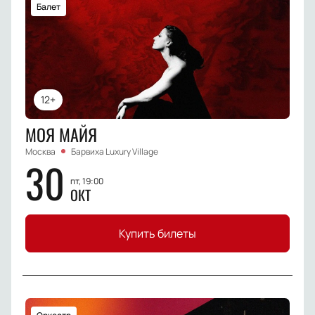
Балет
12+
МОЯ МАЙЯ
Москва
Барвиха Luxury Village
30
пт, 19:00
ОКТ
Купить билеты