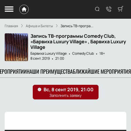
Главная
Афиша и Билеты
Запись ТВ-програ...
Запись ТВ-программы Comedy Сlub,
«Барвиха Luxury Village» , Барвиха Luxury
Village
Барвиха Luxury Village
Comedy Club
18+
8 сент. 2019
21:00
МЕРОПРИЯТИИ
НАШИ ПРЕИМУЩЕСТВА
БЛИЖАЙШИЕ МЕРОПРИЯТИЯ