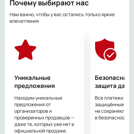
Почему выбирают нас
как вести себя при встрече со змеями, а также,
научатся ориентироваться на местности и
Нам важно, чтобы у вас остались только яркие
определять стороны светы.
впечатления
Каждый зритель станет полноценным участником
захватывающих событий с помощью светящегося
интерактивного браслета. Юным гостям предстоит
помочь главным героям раскрыть неизведанные
тайны. Ребята вместе с артистами выйдут на сцену,
будут справляться с испытаниями, противостоять
охотникам и, конечно же, играть!
Уникальные
Безопасная 
предложения
защита данн
Находим уникальные
Все платежи про
предложения от
защищённые шлю
организаторов и
не сохраняются 
проверенных продавцов —
в безопасности.
даже те, которых уже нет в
официальной продаже.