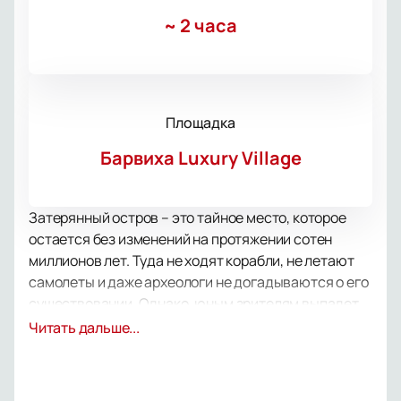
~
2 часа
Площадка
Барвиха Luxury Village
Затерянный остров – это тайное место, которое
остается без изменений на протяжении сотен
миллионов лет. Туда не ходят корабли, не летают
самолеты и даже археологи не догадываются о его
существовании. Однако, юным зрителям выпадет
уникальная возможность найти дорогу в это
Читать дальше...
опасное, но захватывающее место. В игровой
форме дети познакомятся с историей динозавров,
узнают о правилах нахождения на природе, поймут,