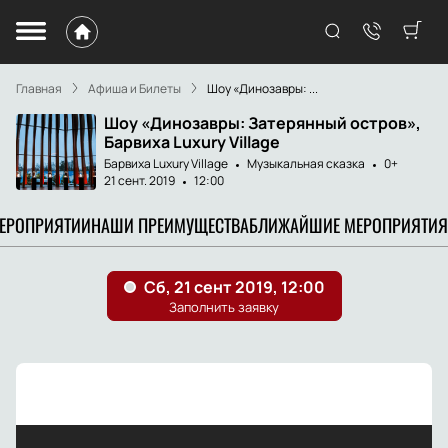
Главная
Афиша и Билеты
Шоу «Динозавры: ...
Шоу «Динозавры: Затерянный остров»,
Барвиха Luxury Village
Барвиха Luxury Village
Музыкальная сказка
0+
21 сент. 2019
12:00
МЕРОПРИЯТИИ
НАШИ ПРЕИМУЩЕСТВА
БЛИЖАЙШИЕ МЕРОПРИЯТИЯ