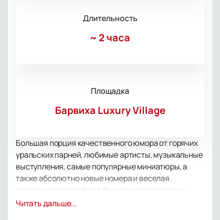
Длительность
~
2 часа
Площадка
Барвиха Luxury Village
Большая порция качественного юмора от горячих
уральских парней, любимые артисты, музыкальные
выступления, самые популярные миниатюры, а
также абсолютно новые номера и веселая
новогодняя атмосфера бонусом прилагается к
каждому билету!
Читать дальше...