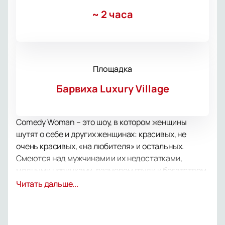
~
2 часа
Площадка
Барвиха Luxury Village
Comedy Woman – это шоу, в котором женщины
шутят о себе и других женщинах: красивых, не
очень красивых, «на любителя» и остальных.
Смеются над мужчинами и их недостатками,
модными новинками, размером груди и богатством
внутреннего мира. Кроме того, они поют, танцуют,
Читать дальше...
выясняют отношения. Эстрада в лучшем значении
этого слова! В этот вечер зрителей ждет красочное
шоу в лучших традициях Comedy Woman: любимые