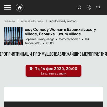
Главная
Афиша и Билеты
шоу Comedy Woman...
шоу Comedy Woman в Барвиха Luxury
Village, Барвиха Luxury Village
Барвиха Luxury Village
Comedy Woman
18+
14 фев. 2020
20:00
МЕРОПРИЯТИИ
НАШИ ПРЕИМУЩЕСТВА
БЛИЖАЙШИЕ МЕРОПРИЯТИЯ