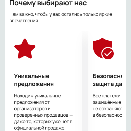
Почему выбирают нас
скетчи, яркие номера, роскошные наряды и
«золотой состав» участников проекта.
Нам важно, чтобы у вас остались только яркие
впечатления
Уникальные
Безопасная 
предложения
защита данн
Находим уникальные
Все платежи про
предложения от
защищённые шлю
организаторов и
не сохраняются 
проверенных продавцов —
в безопасности.
даже те, которых уже нет в
официальной продаже.