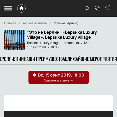
Главная
Афиша и Билеты
"Это не Берлин",...
"Это не Берлин", «Барвиха Luxury
Village», Барвиха Luxury Village
Барвиха Luxury Village
Классика
12+
15 сент. 2019
18:00
МЕРОПРИЯТИИ
НАШИ ПРЕИМУЩЕСТВА
БЛИЖАЙШИЕ МЕРОПРИЯТИЯ