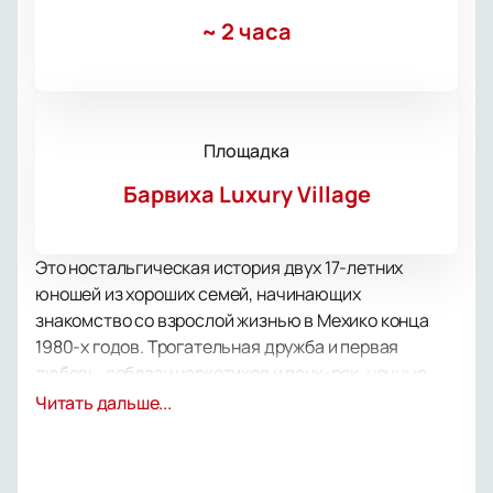
~
2 часа
Площадка
Барвиха Luxury Village
Это ностальгическая история двух 17-летних
юношей из хороших семей, начинающих
знакомство со взрослой жизнью в Мехико конца
1980-х годов. Трогательная дружба и первая
любовь, соблазн наркотиков и панк-рок, ночные
клубы и опыт авангардного искусства — что еще
Читать дальше...
нужно режиссеру, чтобы достойно вспомнить
молодость?