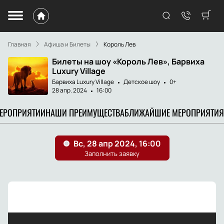
Главная
Афиша и Билеты
Король Лев
Билеты на шоу «Король Лев», Барвиха
Luxury Village
Барвиха Luxury Village
Детское шоу
0+
28 апр. 2024
16:00
МЕРОПРИЯТИИ
НАШИ ПРЕИМУЩЕСТВА
БЛИЖАЙШИЕ МЕРОПРИЯТИЯ