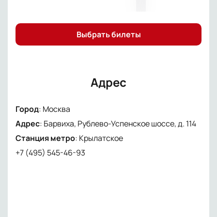
Не упустите возможность побывать в самом
знаменитом королевстве Африки и стать частью
этого незабываемого приключения.
Выбрать билеты
Адрес
Город
:
Москва
Адрес
:
Барвиха, Рублево-Успенское шоссе, д. 114
Станция метро
:
Крылатское
+7 (495) 545-46-93