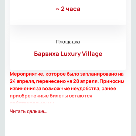
~
2 часа
Площадка
Барвиха Luxury Village
Мероприятие, которое было запланировано на
24 апреля, перенесено на 28 апреля. Приносим
извинения за возможные неудобства, ранее
приобретенные билеты остаются
действительными.
На сцене Барвихи Luxury Village состоится
Читать дальше...
незабываемое шоу «Король Лев». Это событие,
которое нельзя пропустить!
Шоу «Король Лев» перенесет вас в мир солнечной