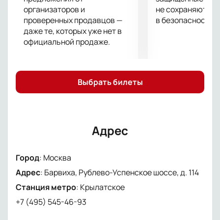
кинематографическим произведением.
организаторов и
не сохраняются 
проверенных продавцов —
в безопасности.
Не упустите возможность увидеть фильм «Рецепт
даже те, которых уже нет в
любви» на специальном показе в Барвихе Luxury
официальной продаже.
Village. Забронируйте билеты онлайн и
насладитесь незабываемым событием в
прекрасной атмосфере.
Выбрать билеты
Адрес
Город
:
Москва
Адрес
:
Барвиха, Рублево-Успенское шоссе, д. 114
Станция метро
:
Крылатское
+7 (495) 545-46-93