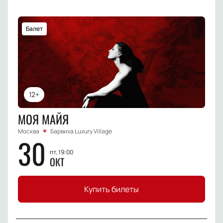
Балет
12+
МОЯ МАЙЯ
Москва
Барвиха Luxury Village
30
пт, 19:00
ОКТ
Купить билеты