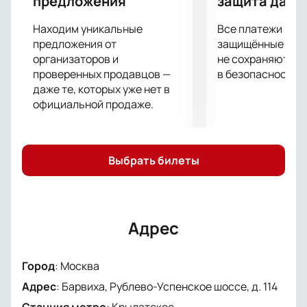
предложения
защита данн
пропустите шанс вновь пережить историю, которая
покорила сердца миллионов. Ждем вас в Барвихе
Находим уникальные
Все платежи про
Luxury Village на специальном показе «Волшебник
предложения от
защищённые шлю
Изумрудного города».
организаторов и
не сохраняются 
проверенных продавцов —
в безопасности.
даже те, которых уже нет в
официальной продаже.
Выбрать билеты
Адрес
Город
:
Москва
Адрес
:
Барвиха, Рублево-Успенское шоссе, д. 114