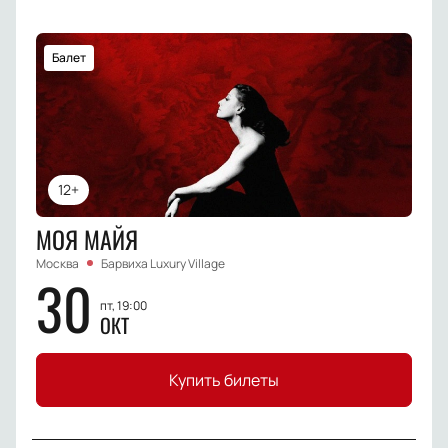
Балет
12+
МОЯ МАЙЯ
Москва
Барвиха Luxury Village
30
пт, 19:00
ОКТ
Купить билеты