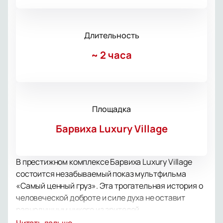
Длительность
~
2 часа
Площадка
Барвиха Luxury Village
В престижном комплексе Барвиха Luxury Village
состоится незабываемый показ мультфильма
«Самый ценный груз». Эта трогательная история о
человеческой доброте и силе духа не оставит
равнодушным никого из зрителей.
Сюжет мультфильма переносит нас в мрачные