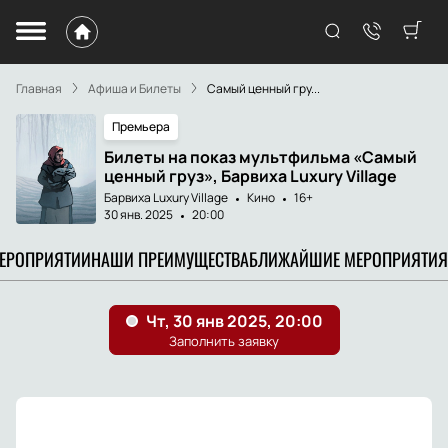
Главная
Афиша и Билеты
Самый ценный гру...
Премьера
Билеты на показ мультфильма «Самый
ценный груз», Барвиха Luxury Village
Барвиха Luxury Village
Кино
16+
30 янв. 2025
20:00
МЕРОПРИЯТИИ
НАШИ ПРЕИМУЩЕСТВА
БЛИЖАЙШИЕ МЕРОПРИЯТИЯ