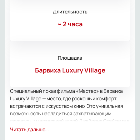
Длительность
~
2 часа
Площадка
Барвиха Luxury Village
Специальный показ фильма «Мастер» в Барвиха
Luxury Village — место, где роскошь и комфорт
встречаются с искусством кино. Это уникальная
возможность насладиться захватывающим
сюжетом и мастерской игрой Джейсона Стэйтема в
главной роли. Барвиха Luxury Village, известная
Читать дальше...
своим изысканным интерьером и безупречным