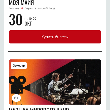
МОЯ МАЙЯ
Москва
Барвиха Luxury Village
30
пт, 19:00
ОКТ
Купить билеты
Оркестр
6+