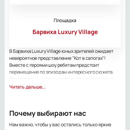
Площадка
Барвиха Luxury Village
В Барвиха Luxury Village юных зрителей ожидает
невероятное представление ''Кот в сапогах''!
Вместе с героями шоу ребятам предстоит
перемещение по эпизодам интересного сюжета.
Зажигательные танцы и песни, яркие костюмы и
невероятные декорации, самые современные
Читать дальше...
световые и звуковые эффекты и, конечно же,
интересная история увлекут юного зрителя с
самых первых минут постановки.
Почему выбирают нас
Постоянная смена событий, веселые шутки,
сопереживание героям истории заставят малышей
Нам важно, чтобы у вас остались только яркие
забыть обо всем, кроме происходящего на сцене.