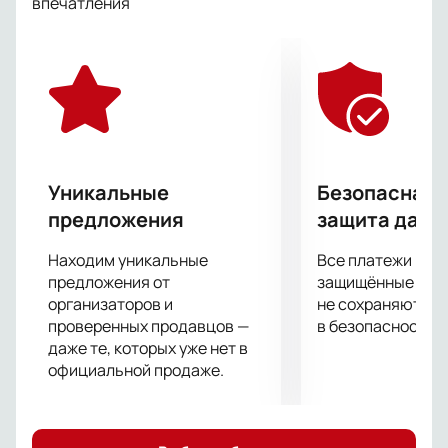
впечатления
Вновь добро и справедливость восторжествуют,
прививая детворе вечные ценности!
Посетите ''Кота в сапогах'' всей семьей и получите
заряд позитива и самых добрых эмоций!
Уникальные
Безопасная 
предложения
защита данн
Находим уникальные
Все платежи про
предложения от
защищённые шлю
организаторов и
не сохраняются 
проверенных продавцов —
в безопасности.
даже те, которых уже нет в
официальной продаже.