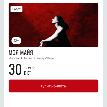
Балет
12+
МОЯ МАЙЯ
Москва
Барвиха Luxury Village
30
пт, 19:00
ОКТ
Купить билеты