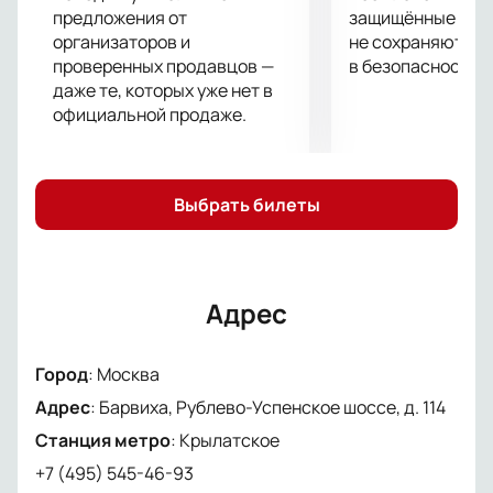
менеджер подскажет подходящий вариант и
предложения от
защищённые шлю
ответит на любые вопросы.
организаторов и
не сохраняются 
Цена зависит от выбранного сектора, поэтому
проверенных продавцов —
в безопасности.
каждый сможет найти оптимальное решение.
даже те, которых уже нет в
Выбор мест через интерактивную схему.
официальной продаже.
Онлайн-бронирование с безопасной оплатой.
Заказ по телефону с консультацией
специалиста.
Выбрать билеты
Станьте частью этого события и насладитесь
живым выступлением Жасмин и ее музыкантов.
Адрес
Город
:
Москва
Адрес
:
Барвиха, Рублево-Успенское шоссе, д. 114
Станция метро
:
Крылатское
+7 (495) 545-46-93