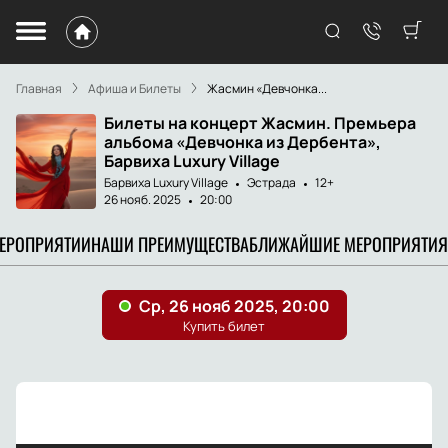
Главная
Афиша и Билеты
Жасмин «Девчонка...
Билеты на концерт Жасмин. Премьера
альбома «Девчонка из Дербента»,
Барвиха Luxury Village
Барвиха Luxury Village
Эстрада
12+
26 нояб. 2025
20:00
МЕРОПРИЯТИИ
НАШИ ПРЕИМУЩЕСТВА
БЛИЖАЙШИЕ МЕРОПРИЯТИЯ