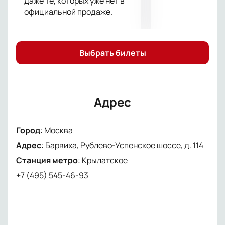
даже те, которых уже нет в
Забронируйте через сайт или по телефону.
официальной продаже.
Цена зависит от расположения выбранных мест.
Чтобы узнать актуальную стоимость и свободные
позиции, посетите сайт или свяжитесь с нами по
Выбрать билеты
контактам.
Это событие подарит незабываемые впечатления
от живой музыки и позволит провести вечер с
любимыми исполнителями. Присоединяйтесь к
Адрес
музыкальному празднику!
Город
:
Москва
Адрес
:
Барвиха, Рублево-Успенское шоссе, д. 114
Станция метро
:
Крылатское
+7 (495) 545-46-93