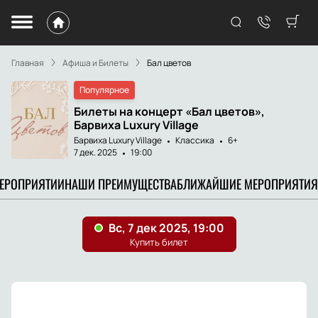
Главная
Афиша и Билеты
Бал цветов
Популярное
Билеты на концерт «Бал цветов»,
Барвиха Luxury Village
Барвиха Luxury Village
Классика
6+
7 дек. 2025
19:00
МЕРОПРИЯТИИ
НАШИ ПРЕИМУЩЕСТВА
БЛИЖАЙШИЕ МЕРОПРИЯТИЯ