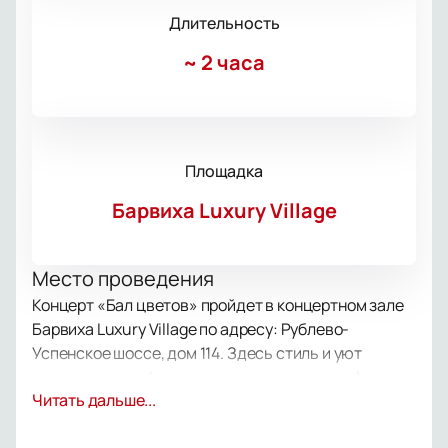
Длительность
~
2 часа
Площадка
Барвиха Luxury Village
Место проведения
Концерт «Бал цветов» пройдет в концертном зале
Барвиха Luxury Village по адресу: Рублево-
Успенское шоссе, дом 114. Здесь стиль и уют
создают атмосферу высокого уровня и комфорта.
О концерте
Читать дальше...
«Бал цветов» станет ярким событием года. Гости