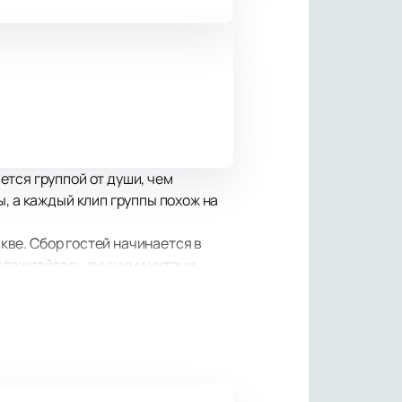
тся группой от души, чем
, а каждый клип группы похож на
скве. Сбор гостей начинается в
Наслаждайтесь лучшими хитами
, которые позволят
илетов на указанный адрес.