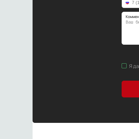
Коммен
Я д