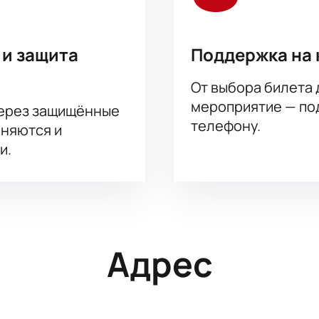
 и защита
Поддержка на 
От выбора билета 
мероприятие — под
через защищённые
телефону.
аняются и
и.
Адрес