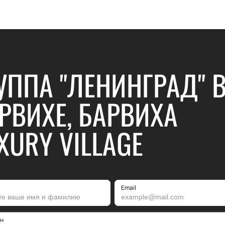
УППА "ЛЕНИНГРАД" 
РВИХЕ, БАРВИХА
XURY VILLAGE
Email
н