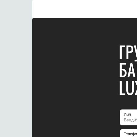
ГР
БА
LU
Имя
Телефо