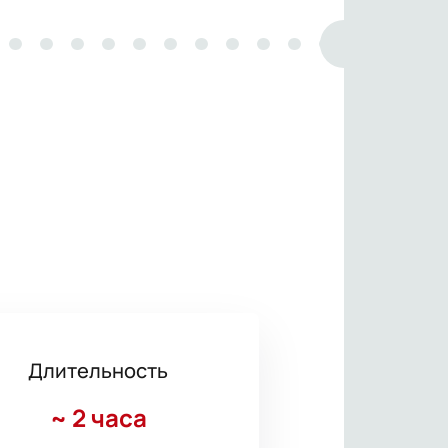
Длительность
~
2 часа