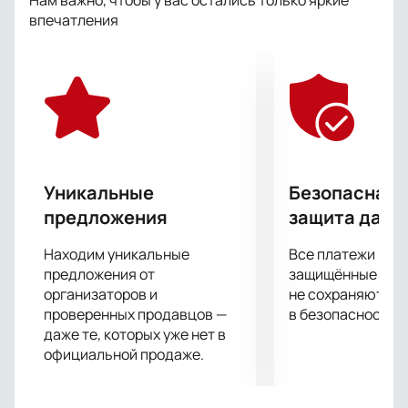
Нам важно, чтобы у вас остались только яркие
и на концертной сцене. В любой стране публика и
впечатления
критика с восторгом отмечают не только ее талант,
блестящее владение голосом и яркий
артистический темперамент, но и ослепительную
красоту, обаяние и изысканный вкус певицы.
Уникальные
Безопасная 
предложения
защита данн
Находим уникальные
Все платежи про
предложения от
защищённые шлю
организаторов и
не сохраняются 
проверенных продавцов —
в безопасности.
даже те, которых уже нет в
официальной продаже.