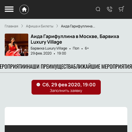
Главная
Афиша и Билеты
Аида Гарифуллина...
Аида Гарифуллина в Москве, Барвиха
Luxury Village
Барвиха Luxury Village
Поп
6+
29 фев. 2020
19:00
МЕРОПРИЯТИИ
НАШИ ПРЕИМУЩЕСТВА
БЛИЖАЙШИЕ МЕРОПРИЯТИЯ