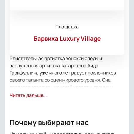
Площадка
Барвиха Luxury Village
Блистательная артистка венской оперы и
заслуженная артистка Татарстана Аида
Гарифуллина уже много лет радует поклонников
своего таланта со сцен мирового уровня. Она
является эталоном женской красоты, грации и
невероятно талантливой певицей, выступающей на
Читать дальше...
сцене Венской оперы. Трепетность, мягкость,
особая теплота и глубина делают ее голос легко
узнаваемым.
Почему выбирают нас
Гарифуллина равно хороша как на театральной, так