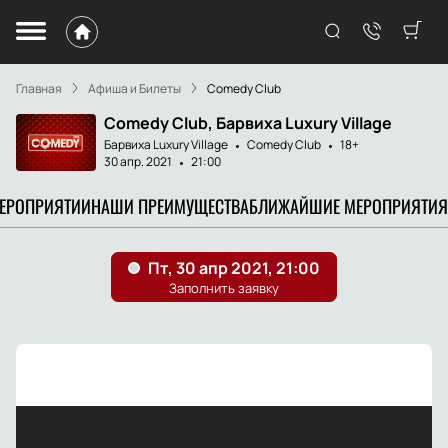
Главная
Афиша и Билеты
Comedy Club
Comedy Club, Барвиха Luxury Village
Барвиха Luxury Village
Comedy Club
18+
30 апр. 2021
21:00
МЕРОПРИЯТИИ
НАШИ ПРЕИМУЩЕСТВА
БЛИЖАЙШИЕ МЕРОПРИЯТИЯ