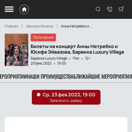
Главная
Афиша и Билеты
Анна Нетребко и ...
Популярное
Билеты на концерт Анны Нетребко и
Юсифа Эйвазова, Барвиха Luxury Village
Барвиха Luxury Village
Поп
12+
23 фев. 2022
19:00
МЕРОПРИЯТИИ
НАШИ ПРЕИМУЩЕСТВА
БЛИЖАЙШИЕ МЕРОПРИЯТИЯ