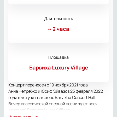
Длительность
~
2 часа
Площадка
Барвиха Luxury Village
Концерт перенесен с 19 ноября 2021 года
Анна Нетребко и Юсиф Эйвазов 23 февраля 2022
года выступят на сцене Barvikha Concert Hall.
Вечер классической оперной песни ждет всех
зрителей Барвиха Luxury Village.
Звездная оперная пара посетит Москву в рамках