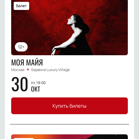
Балет
12+
МОЯ МАЙЯ
Москва
Барвиха Luxury Village
30
пт, 19:00
ОКТ
Купить билеты