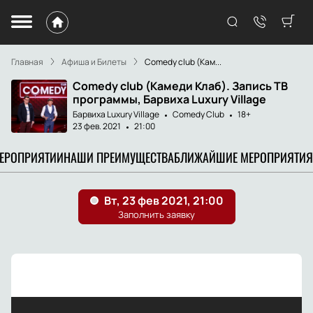
Главная
Афиша и Билеты
Comedy club (Кам...
Comedy club (Камеди Клаб). Запись ТВ
программы, Барвиха Luxury Village
Барвиха Luxury Village
Comedy Club
18+
23 фев. 2021
21:00
МЕРОПРИЯТИИ
НАШИ ПРЕИМУЩЕСТВА
БЛИЖАЙШИЕ МЕРОПРИЯТИЯ