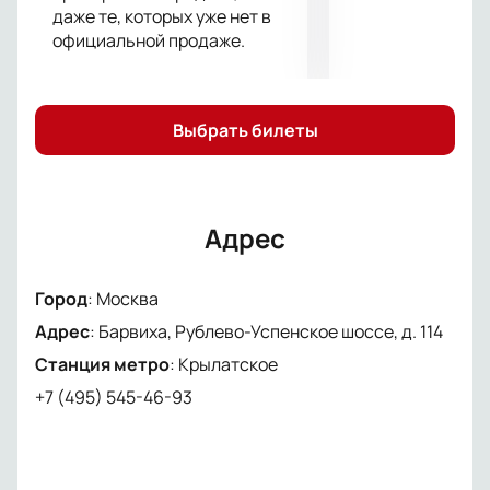
даже те, которых уже нет в
кулаки» можно на нашем сайте. Вам не нужно ехать
официальной продаже.
в кассу и стоять в очереди, покупка онлайн
осуществляется мгновенно.
Выбрать билеты
Адрес
Город
:
Москва
Адрес
:
Барвиха, Рублево-Успенское шоссе, д. 114
Станция метро
:
Крылатское
+7 (495) 545-46-93