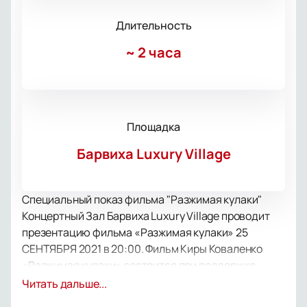
Длительность
~
2 часа
Площадка
Барвиха Luxury Village
Специальный показ фильма "Разжимая кулаки"
Концертный Зал Барвиха Luxury Village проводит
презентацию фильма «Разжимая кулаки» 25
СЕНТЯБРЯ 2021 в 20:00. Фильм Киры Коваленко
«Разжимая кулаки» состоится при поддержке
Chopard.
Читать дальше...
Фильм переносит нас в североосетинский