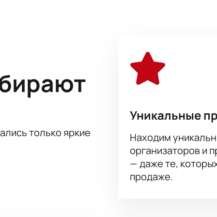
и «Танцы со звёздами», капитаном команды звёзд КВН в тел
дражаемый Гарик Харламов.
аксимально зарядиться позитивом на весь будущий год вы с
артиросяна. На нашем сайте это стало возможным максималь
ощь придет наша служба поддержки.
ыбирают
Уникальные п
тались только яркие
Находим уникальн
организаторов и 
— даже те, которы
продаже.