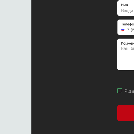
Имя
Телефо
Коммен
Я д