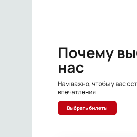
ведущим проекта «Главная сцена» 
все это он – единственный и непо
Услышать все последние шутки и м
новогоднее выступление Гарика М
случае необходимости вам на пом
Почему в
нас
Нам важно, чтобы у вас ос
впечатления
Выбрать билеты