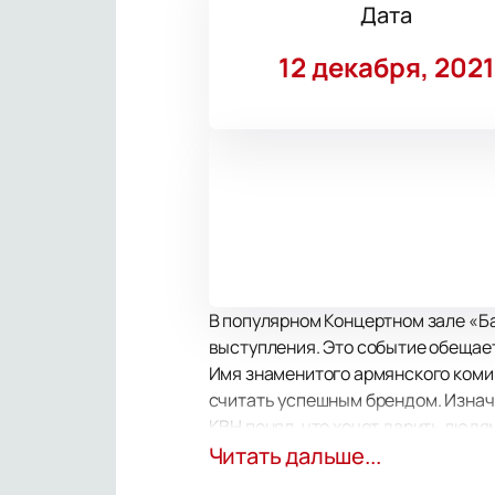
Дата
12 декабря, 2021
В популярном Концертном зале «Ба
выступления. Это событие обещает
Имя знаменитого армянского комик
считать успешным брендом. Изнача
КВН понял, что хочет дарить людя
Гарик – многогранная личность. К
Читать дальше...
«Первого канала» «Две звезды», 