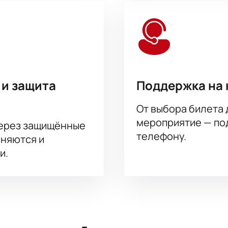
 и защита
Поддержка на 
От выбора билета 
мероприятие — под
через защищённые
телефону.
аняются и
и.