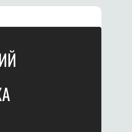
ИЙ
ХА