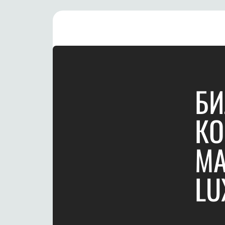
БИ
КО
МА
LU