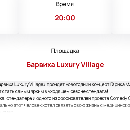
Время
20:00
Площадка
Барвиха Luxury Village
рвиха Luxury Village» пройдет новогодний концерт Гарика 
 стать самым ярким в уходящем сезоне стендапа!
а, стендапера и одного из сооснователей проекта Comedy 
льно этот человек хотел связать свою жизнь с медицинско
м смех.
роме его непосредственной занятости в Comedy, он успел п
ведущим шоу «Прожекторперисхилтон», продюсером фильма 