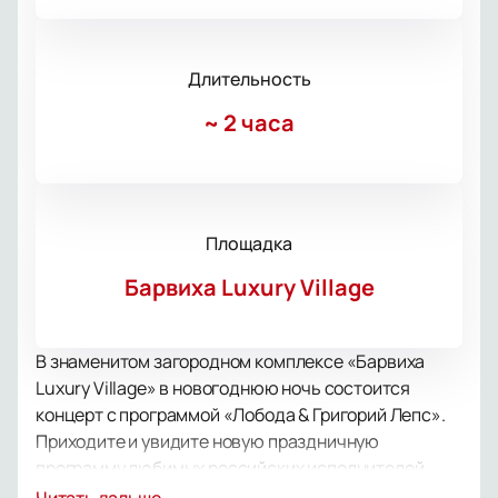
Длительность
~
2 часа
Площадка
Барвиха Luxury Village
В знаменитом загородном комплексе «Барвиха
Luxury Village» в новогоднюю ночь состоится
концерт с программой «Лобода & Григорий Лепс».
Приходите и увидите новую праздничную
программу любимых российских исполнителей.
«Чёрно-белая зима», «Мишка, гадкий мальчишка!»,