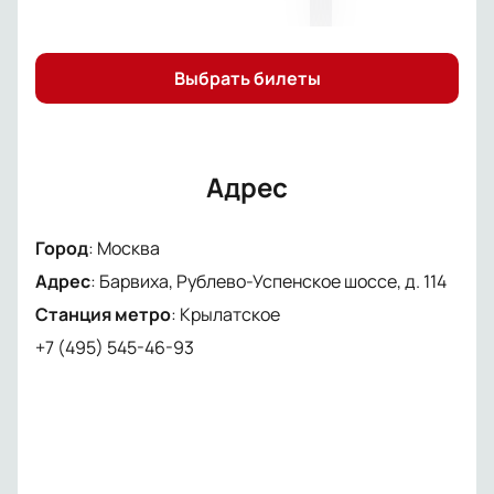
stand-up в исполнении Воли.
Приобрести билеты на сольный stand-up Павля
Воли можно на нашем сайте. Сделать заказ можно
Выбрать билеты
за пару минут: нужен только мобильный и интернет.
Заходите на портал, отправляйте заявку и
получайте билеты на электронную почту.
Адрес
Город
:
Москва
Адрес
:
Барвиха, Рублево-Успенское шоссе, д. 114
Станция метро
:
Крылатское
+7 (495) 545-46-93