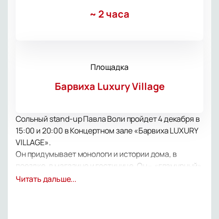
~
2 часа
Площадка
Барвиха Luxury Village
Сольный stand-up Павла Воли пройдет 4 декабря в
15:00 и 20:00 в Концертном зале «Барвиха LUXURY
VILLAGE».
Он придумывает монологи и истории дома, в
поездке, в магазине и гостинице. Он – «гламурный»
подонок с дипломом учителя русского языка и
Читать дальше...
литературы, один из первых резидентов
легендарного «Comedy Club», выпустивший
сборник стихов, актер и телеведущий – Павел