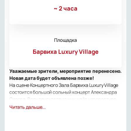
~
2 часа
Площадка
Барвиха Luxury Village
Уважаемые зрители, мероприятие перенесено.
Новая дата будет объявлена позже!
На сцене Концертного Зала Барвиха Luxury Village
состоится большой сольный концерт Александра
Серова. Всех присутствующих ждёт невероятное
событие, которое подарит вам целый спектр ярких
Читать дальше...
эмоций.
Александр Серов — популярный советский и
российский эстрадный певец, аранжировщик,