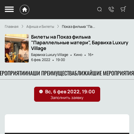
Главная
Афиша и Билеты
Показ фильма "Па...
Билеты на Показ фильма
"Параллельные матери", Барвиха Luxury
Village
Барвиха Luxury Village
Кино
16+
6 фев. 2022
19:00
МЕРОПРИЯТИИ
НАШИ ПРЕИМУЩЕСТВА
БЛИЖАЙШИЕ МЕРОПРИЯТИЯ