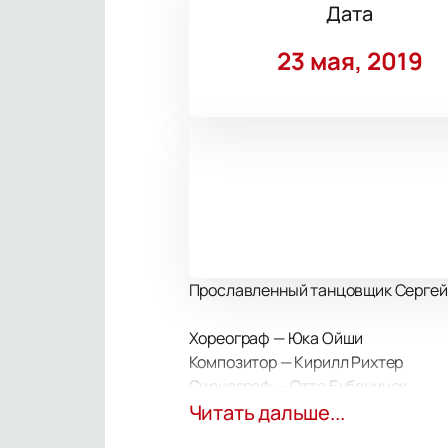
Дата
23 мая, 2019
Прославленный танцовщик Сергей П
Хореограф — Юка Ойши
Композитор — Кирилл Рихтер
Сценограф — Отто Бубеничек
Художник по свету — Константин Б
Читать дальше...
Художник по костюмам — Ульяна С