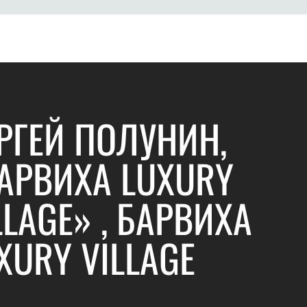
РГЕЙ ПОЛУНИН,
АРВИХА LUXURY
LLAGE» , БАРВИХА
XURY VILLAGE