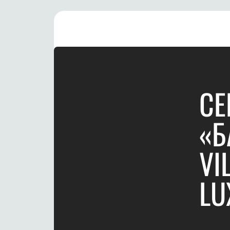
СЕ
«Б
VI
LU