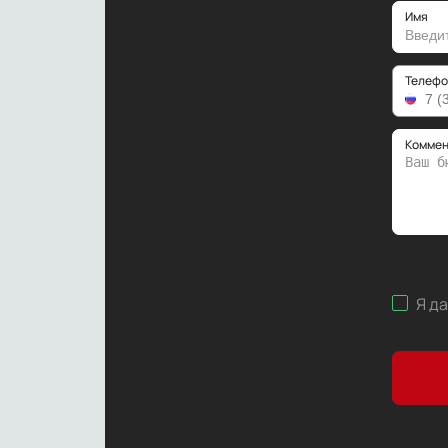
Имя
Телефо
Коммен
Я д