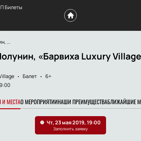
П Билеты
, ...
олунин, «Барвиха Luxury Village
illage
Балет
6+
9:00
 И МЕСТА
О МЕРОПРИЯТИИ
НАШИ ПРЕИМУЩЕСТВА
БЛИЖАЙШИЕ М