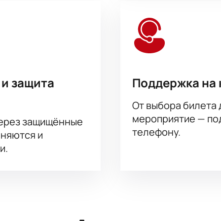
 и защита
Поддержка на 
От выбора билета 
мероприятие — под
через защищённые
телефону.
аняются и
и.