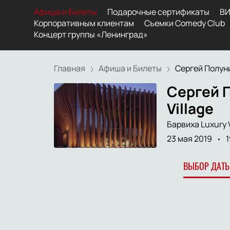
Афиша и Билеты
Подарочные сертификаты
ВИ
Корпоративным клиентам
Съемки Comedy Club
Концерт группы «Ленинград»
Главная
Афиша и Билеты
Сергей Полунин
Сергей П
Village
Барвиха Luxury V
23 мая 2019
1
ВЫБОР ДАТЫ