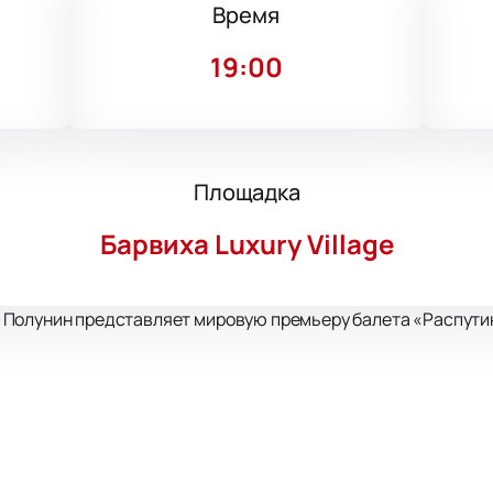
Время
19:00
Площадка
Барвиха Luxury Village
олунин представляет мировую премьеру балета «Распутин» 
инкин
ергеенко