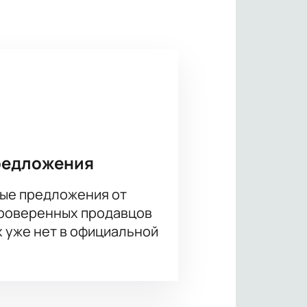
ей и хореографом Юко Оиши.
з первых, кто увидит постановку
редложения
ые предложения от
проверенных продавцов
х уже нет в официальной