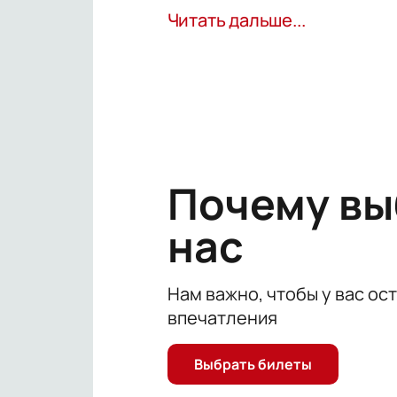
Если вы хотите полностью отвлечь
Читать дальше...
этом. Вас ждет полное погружение
сопровождения.
Не упустите возможность провести
Почему в
нас
Нам важно, чтобы у вас ос
впечатления
Выбрать билеты