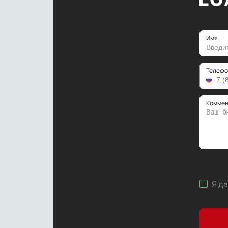
Имя
Телефо
Коммен
Я д