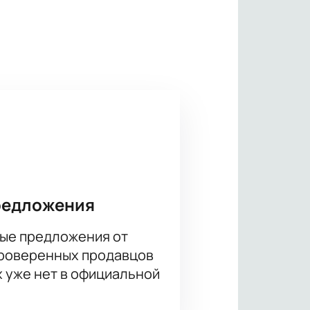
улиган. Исповедь». поможет вам в
аций, костюмов и музыкального
дь»!
редложения
ые предложения от
проверенных продавцов
х уже нет в официальной