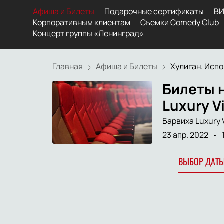
Афиша и Билеты
Подарочные сертификаты
ВИ
Корпоративным клиентам
Съемки Comedy Club
Концерт группы «Ленинград»
Главная
Афиша и Билеты
Хулиган. Испо
Билеты н
Luxury Vi
Барвиха Luxury V
23 апр. 2022
ВЫБОР ДАТЫ