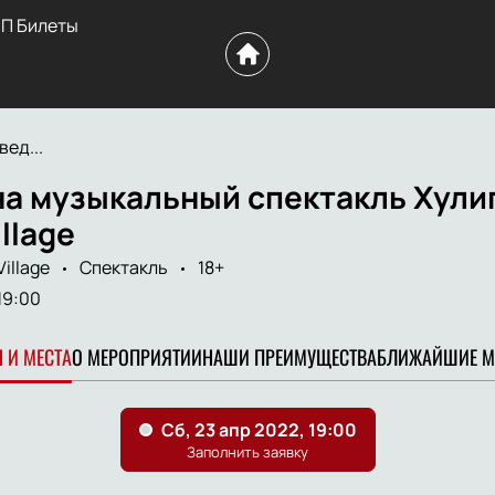
П Билеты
вед...
а музыкальный спектакль Хулиг
llage
illage
Спектакль
18+
19:00
 И МЕСТА
О МЕРОПРИЯТИИ
НАШИ ПРЕИМУЩЕСТВА
БЛИЖАЙШИЕ М