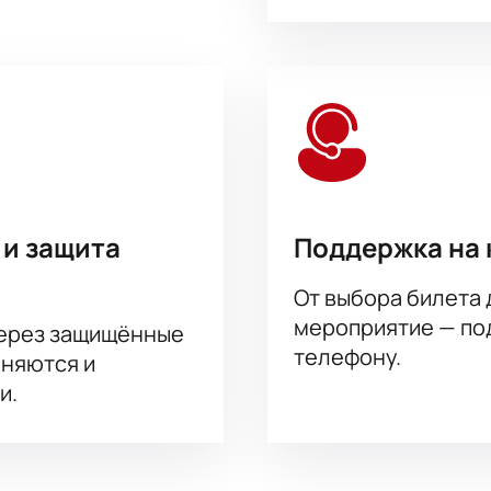
 и защита
Поддержка на 
От выбора билета 
мероприятие — под
через защищённые
телефону.
аняются и
и.