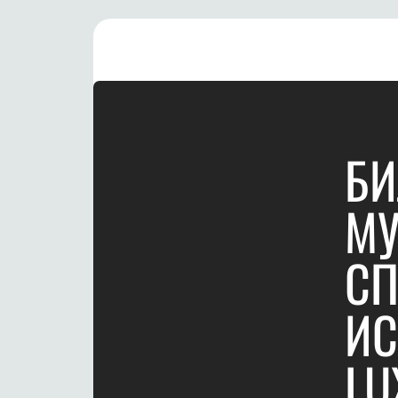
БИ
М
СП
ИС
LU