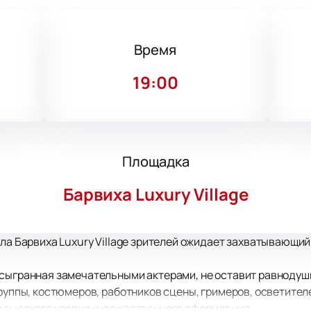
Время
19:00
Площадка
Барвиха Luxury Village
ала Барвиха Luxury Village зрителей ожидает захватывающи
 сыгранная замечательными актерами, не оставит равнодуш
труппы, костюмеров, работников сцены, гримеров, осветите
о высокого уровня художественного оформления.