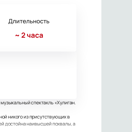
Длительность
~
2 часа
й музыкальный спектакль «Хулиган.
ной никого из присутствующих в
лей достойна наивысшей похвалы, а