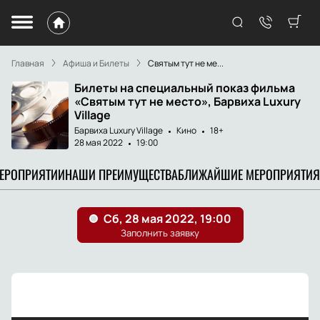
Главная
Афиша и Билеты
Святым тут не ме...
Билеты на специальный показ фильма
«Святым тут не место», Барвиха Luxury
Village
Барвиха Luxury Village
Кино
18+
28 мая 2022
19:00
МЕРОПРИЯТИИ
НАШИ ПРЕИМУЩЕСТВА
БЛИЖАЙШИЕ МЕРОПРИЯТИЯ