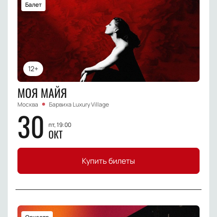
Балет
12+
МОЯ МАЙЯ
Москва
Барвиха Luxury Village
30
пт, 19:00
ОКТ
Купить билеты