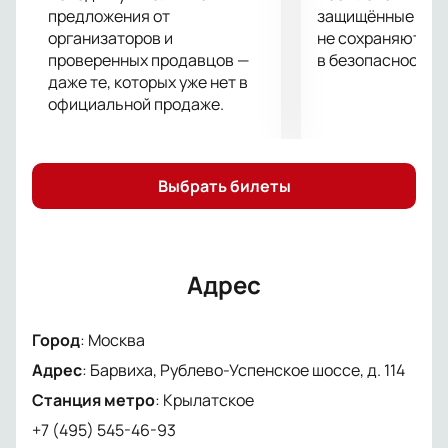
премьеры «Святым тут не место» в Барвихе можно
предложения от
защищённые шлю
у нас на сайте.
организаторов и
не сохраняются 
проверенных продавцов —
в безопасности.
даже те, которых уже нет в
официальной продаже.
Выбрать билеты
Адрес
Город
:
Москва
Адрес
:
Барвиха, Рублево-Успенское шоссе, д. 114
Станция метро
:
Крылатское
+7 (495) 545-46-93