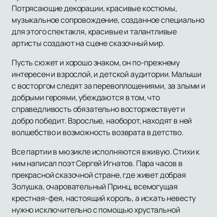
Потрясающие декорации, красивые костюмы,
музыкальное сопровождение, созданное специально
для этого спектакля, красивые и талантливые
артисты создают на сцене сказочный мир.
Пусть сюжет и хорошо знаком, он по-прежнему
интересен и взрослой, и детской аудитории. Малыши
с восторгом следят за перевоплощениями, за злыми и
добрыми героями, убеждаются в том, что
справедливость обязательно восторжествует и
добро победит. Взрослые, наоборот, находят в ней
волшебство и возможность возврата в детство.
Все партии в мюзикле исполняются вживую. Стихи к
ним написал поэт Сергей Игнатов. Пара часов в
прекрасной сказочной стране, где живет добрая
Золушка, очаровательный Принц, всемогущая
крестная-фея, настоящий король, а искать невесту
нужно исключительно с помощью хрустальной