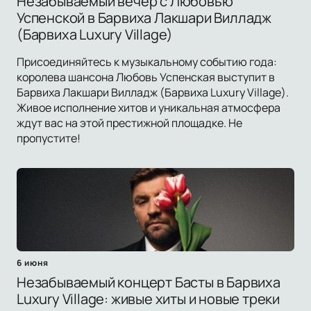
Незабываемый вечер с Любовью
Успенской в Барвиха Лакшари Вилладж
(Барвиха Luxury Village)
Присоединяйтесь к музыкальному событию года:
королева шансона Любовь Успенская выступит в
Барвиха Лакшари Вилладж (Барвиха Luxury Village).
Живое исполнение хитов и уникальная атмосфера
ждут вас на этой престижной площадке. Не
пропустите!
6 июня
Незабываемый концерт Басты в Барвиха
Luxury Village: живые хиты и новые треки