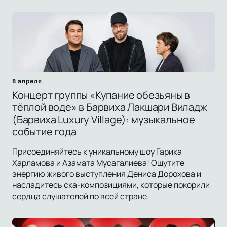
8 апреля
Концерт группы «Купание обезьяны в
тёплой воде» в Барвиха Лакшари Виладж
(Барвиха Luxury Village): музыкальное
событие года
Присоединяйтесь к уникальному шоу Гарика
Харламова и Азамата Мусагалиева! Ощутите
энергию живого выступления Дениса Дорохова и
насладитесь ска-композициями, которые покорили
сердца слушателей по всей стране.