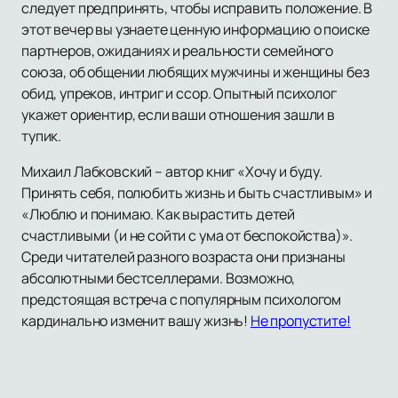
следует предпринять, чтобы исправить положение. В
этот вечер вы узнаете ценную информацию о поиске
партнеров, ожиданиях и реальности семейного
союза, об общении любящих мужчины и женщины без
обид, упреков, интриг и ссор. Опытный психолог
укажет ориентир, если ваши отношения зашли в
тупик.
Михаил Лабковский – автор книг «Хочу и буду.
Принять себя, полюбить жизнь и быть счастливым» и
«Люблю и понимаю. Как вырастить детей
счастливыми (и не сойти с ума от беспокойства)».
Среди читателей разного возраста они признаны
абсолютными бестселлерами. Возможно,
предстоящая встреча с популярным психологом
кардинально изменит вашу жизнь!
Не пропустите!