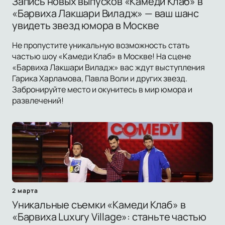
Запись новых выпусков «Камеди Клаб» в
«Барвиха Лакшари Виладж» — ваш шанс
увидеть звезд юмора в Москве
Не пропустите уникальную возможность стать
частью шоу «Камеди Клаб» в Москве! На сцене
«Барвиха Лакшари Виладж» вас ждут выступления
Гарика Харламова, Павла Воли и других звезд.
Забронируйте место и окунитесь в мир юмора и
развлечений!
2 марта
Уникальные съемки «Камеди Клаб» в
«Барвиха Luxury Village»: станьте частью