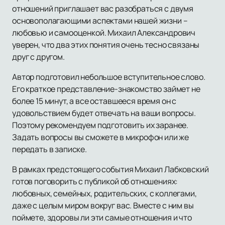
отношений приглашает вас разобраться с двумя
основополагающими аспектами нашей жизни –
любовью и самооценкой. Михаил Александрович
уверен, что два этих понятия очень тесно связаны
друг с другом.
Автор подготовил небольшое вступительное слово.
Его краткое представление-знакомство займет не
более 15 минут, а все оставшееся время он с
удовольствием будет отвечать на ваши вопросы.
Поэтому рекомендуем подготовить их заранее.
Задать вопросы вы сможете в микрофон или же
передать в записке.
В рамках предстоящего события Михаил Лабковский
готов поговорить с публикой об отношениях:
любовных, семейных, родительских, с коллегами,
даже с целым миром вокруг вас. Вместе с ним вы
поймете, здоровы ли эти самые отношения и что