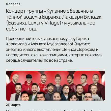
8 апреля
Концерт группы «Купание обезьяны в
тёплой воде» в Барвиха Лакшари Виладж
(Барвиха Luxury Village): музыкальное
событие года
Присоединяйтесь к уникальному шоу Гарика
Харламова и Азамата Мусагалиева! Ощутите
энергию живого выступления Дениса Дорохова и
насладитесь ска-композициями, которые покорили
сердца слушателей по всей стране.
23 марта