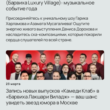
(Барвиха Luxury Village): музыкальное
событие года
Присоединяйтесь к уникальному шоу Гарика
Харламова и Азамата Мусагалиева! Ощутите
энергию живого выступления Дениса Дорохова и
насладитесь ска-композициями, которые покорили
сердца слушателей по всей стране.
23 марта
Запись новых выпусков «Камеди Клаб» в
«Барвиха Лакшари Виладж» — ваш шанс
увидеть звезд юмора в Москве