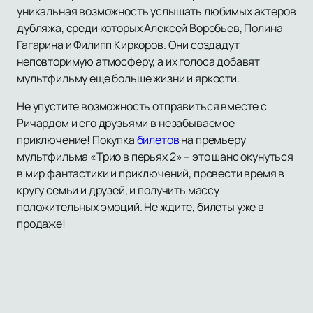
уникальная возможность услышать любимых актеров
дубляжа, среди которых Алексей Воробьев, Полина
Гагарина и Филипп Киркоров. Они создадут
неповторимую атмосферу, а их голоса добавят
мультфильму еще больше жизни и яркости.
Не упустите возможность отправиться вместе с
Ричардом и его друзьями в незабываемое
приключение! Покупка
билетов
на премьеру
мультфильма «Трио в перьях 2» – это шанс окунуться
в мир фантастики и приключений, провести время в
кругу семьи и друзей, и получить массу
положительных эмоций. Не ждите, билеты уже в
продаже!