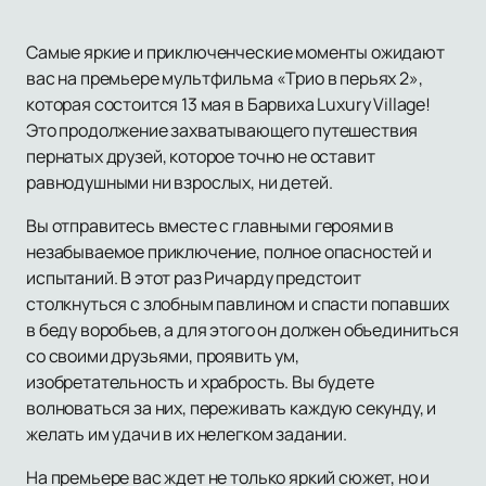
Самые яркие и приключенческие моменты ожидают
вас на премьере мультфильма «Трио в перьях 2»,
которая состоится 13 мая в Барвиха Luxury Village!
Это продолжение захватывающего путешествия
пернатых друзей, которое точно не оставит
равнодушными ни взрослых, ни детей.
Вы отправитесь вместе с главными героями в
незабываемое приключение, полное опасностей и
испытаний. В этот раз Ричарду предстоит
столкнуться с злобным павлином и спасти попавших
в беду воробьев, а для этого он должен объединиться
со своими друзьями, проявить ум,
изобретательность и храбрость. Вы будете
волноваться за них, переживать каждую секунду, и
желать им удачи в их нелегком задании.
На премьере вас ждет не только яркий сюжет, но и