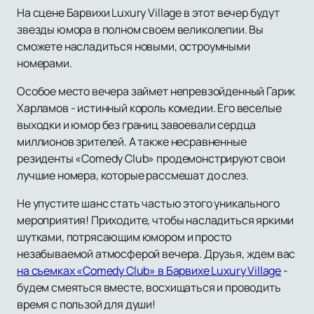
На сцене Барвихи Luxury Village в этот вечер будут
звезды юмора в полном своем великолепии. Вы
сможете насладиться новыми, остроумными
номерами.
Особое место вечера займет непревзойденный Гарик
Харламов - истинный король комедии. Его веселые
выходки и юмор без границ завоевали сердца
миллионов зрителей. А также несравненные
резиденты «Comedy Club» продемонстрируют свои
лучшие номера, которые рассмешат до слез.
Не упустите шанс стать частью этого уникального
мероприятия! Приходите, чтобы насладиться яркими
шутками, потрясающим юмором и просто
незабываемой атмосферой вечера. Друзья, ждем вас
на съемках «Comedy Club» в Барвихе Luxury Village
-
будем смеяться вместе, восхищаться и проводить
время с пользой для души!