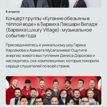
8 апреля
Концерт группы «Купание обезьяны в
тёплой воде» в Барвиха Лакшари Виладж
(Барвиха Luxury Village): музыкальное
событие года
Присоединяйтесь к уникальному шоу Гарика
Харламова и Азамата Мусагалиева! Ощутите
энергию живого выступления Дениса Дорохова и
насладитесь ска-композициями, которые покорили
сердца слушателей по всей стране.