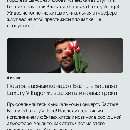
королева шансона Любовь Успенская выступит в
Барвиха Лакшари Вилладж (Барвиха Luxury Village).
Живое исполнение хитов и уникальная атмосфера
ждут вас на этой престижной площадке. Не
пропустите!
6 июня
Незабываемый концерт Басты в Барвиха
Luxury Village: живые хиты и новые треки
Присоединяйтесь к уникальному концерту Басты в
Барвиха Luxury Village! Насладитесь живым
исполнением любимых хитов и новинок в роскошной
атмосфере. Узнайте, как стать частью этого
музыкального события сезона.