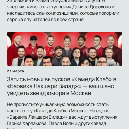
Харламова и Азамата Мусагалиева! Ощутите
энергию живого выступления Дениса Дорохова и
насладитесь ска-композициями, которые покорили
сердца слушателей по всей стране.
23 марта
Запись новых выпусков «Камеди Клаб» в
«Барвиха Лакшари Виладж» — ваш шанс
увидеть звезд юмора в Москве
Не пропустите уникальную возможность стать
частью шоу «Камеди Клаб» в Москве! На сцене
«Барвиха Лакшари Виладж» вас ждут выступления
Гарика Харламова, Павла Воли и других звезд.