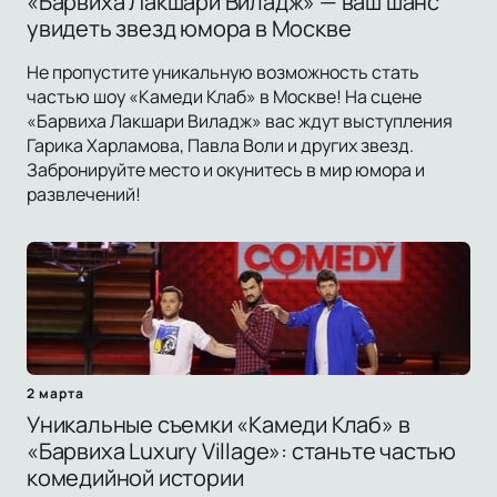
«Барвиха Лакшари Виладж» — ваш шанс
увидеть звезд юмора в Москве
Не пропустите уникальную возможность стать
частью шоу «Камеди Клаб» в Москве! На сцене
«Барвиха Лакшари Виладж» вас ждут выступления
Гарика Харламова, Павла Воли и других звезд.
Забронируйте место и окунитесь в мир юмора и
развлечений!
2 марта
Уникальные съемки «Камеди Клаб» в
«Барвиха Luxury Village»: станьте частью
комедийной истории