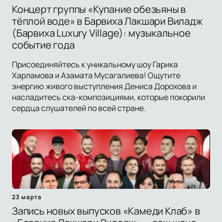
Концерт группы «Купание обезьяны в
тёплой воде» в Барвиха Лакшари Виладж
(Барвиха Luxury Village): музыкальное
событие года
Присоединяйтесь к уникальному шоу Гарика
Харламова и Азамата Мусагалиева! Ощутите
энергию живого выступления Дениса Дорохова и
насладитесь ска-композициями, которые покорили
сердца слушателей по всей стране.
23 марта
Запись новых выпусков «Камеди Клаб» в